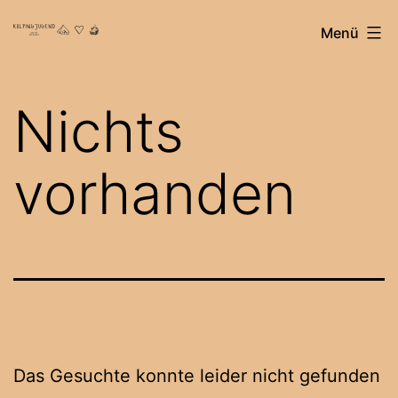
Zum
Kolpingjugend
Menü
Inhalt
Lauf
springen
Nichts
vorhanden
Das Gesuchte konnte leider nicht gefunden